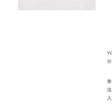
Y
分
青
流
入