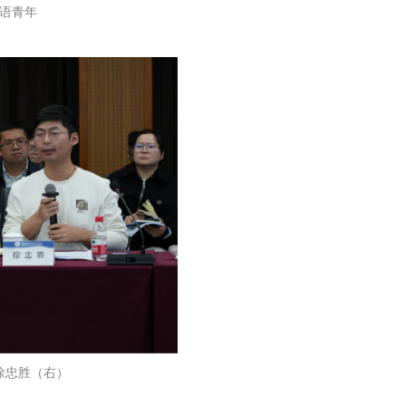
语青年
徐忠胜（右）