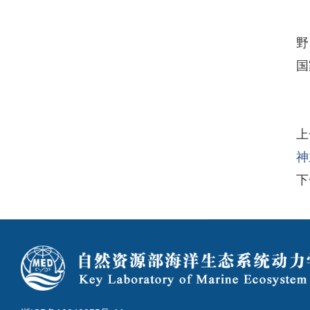
野
国
上
神
下