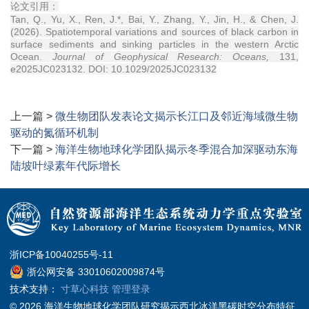
论文引用：
Tan, Q., Yu, X., Ren, J.*, Bai, Y., Zhang, Y., Jin, H., & Chen, J.
(2026). Spatiotemporal variations and sources of black carbon in
surface sediments and sinking particles in the western Arctic
Ocean.
Journal of Geophysical Research: Oceans,
131,
e2025JC023132. DOI: 10.1029/2025JC023132
上一篇 >
微生物团队发表论文揭示长江口及邻近海域微生物
驱动的氮循环机制
下一篇 >
海洋生物地球化学团队揭示冬季混合加深驱动东海
陆坡叶绿素年代际增长
浙ICP备10040255号-11
浙公网安备 33010602009874号
技术支持：
寸草心科技
管理登录
© 2026 海洋生物地球化学团队研究揭示西北冰洋黑碳时空分布特征