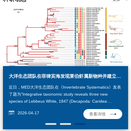
大洋生态团队在菲律宾海发现莱伯虾属新物种并建立新的物种分组
近海生态团队揭示孟加拉湾浮游动物群落对多种物理过程的响应特征
全球尺度的深海拟蛾螺条形码研究挑战“岛屿”生境物种存在地理隔离的传统假设
大洋生态团队在菲律宾海发现莱伯虾属新物种并建立新的物种分组
近日，MED大洋生态团队在《Invertebrate Systematics》发表
近日，MED近海生态团队分别在《Progress in
种间划线是认识生物多样性的关键基础。生活在深海热液喷口
近日，MED大洋生态团队在《Invertebrate Systematics》发表
了题为"Integrative taxonomic study reveals three new
Oceanography》（PO）和《Journal of Oceanology and
等“岛屿”生境中的特有物种通常被认为由于地理隔具有高度的区
了题为"Integrative taxonomic study reveals three new
species of Lebbeus White, 1847 (Decapoda: Caridea:
Limnology》（JOL）上发文，揭示了孟加拉湾浮游动物群落对
域特有性。常见于热液和冷泉的拟蛾螺属蜗牛
species of Lebbeus White, 1847 (Decapoda: Caridea:
Thoridae) from deep water in the Philippine Sea and
多种物理过程的响应特征。PO论文杜萍研究员与马晓副研究员
（Phymorhynchus）即是这样一个典型例子。在形态特征接
Thoridae) from deep water in the Philippine Sea and
2026-04-17
2026-05-25
2026-05-06
2026-04-17
查看详情
查看详情
查看详情
查看详情
查看详情
provides insights into the phylogeny of this genus"的研究论
为共同第一作者，寿鹿正高级工程师为通讯作者；JOL论文硕
近、分子数据空间覆盖不足的情况下，前人研究主要依据地理
provides insights into the phylogeny of this genus"的研究论
文。研究团队在菲律宾海深海区域发现并正式描述了3个海绵共
士研究生张棽然为第一作者，曾江宁研究员与杜萍研究员为通
隔离假说将该属在大西洋、印度洋和太平洋不同海区的记录划
文。研究团队在菲律宾海深海区域发现并正式描述了3个海绵共
生莱伯虾新物种，同时建立了更符合系统演化关系的4个新的物
讯作者。两项研究分别揭示了孟加拉湾全水深 (0–3000 m) 和
分为多个地域特有物种，形成了化能合成生态系统生物多样性
生莱伯虾新物种，同时建立了更符合系统演化关系的4个新的物