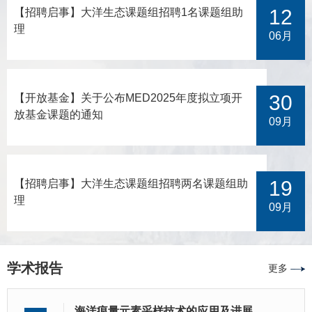
更加准确高效。研究同时指出，传统DNA条形码物种界定的参
域，(d) 受较长周期且较强冷涡影响的区域。Cold-core Eddies:
半封闭海区（如南海和马努斯海盆）表现出特有谱系。这些结
更加准确高效。研究同时指出，传统DNA条形码物种界定的参
12
【招聘启事】大洋生态课题组招聘1名课题组助
考阈值并不适用于深海十足目甲壳类，需将分子、形态、生态
冷涡，MLD: 混合层深度，ILD: 等温层深度。0–200 m 的研究
果表明这一类群可能是泛生境种而非化能合成生态系统的特有
考阈值并不适用于深海十足目甲壳类，需将分子、形态、生态
理
和地理分布等数据结合起来进行综合判定。此外，基于基因组
发现，浮游动物群落结构对不同强度涡旋与河流输入表现出响
种，其表层扩散方式和食腐特性有助于其跨生境和跨洋扩散。
和地理分布等数据结合起来进行综合判定。此外，基于基因组
06月
数据的系统发育分析支持莱伯虾属为单系群，并确认其与弯虾
应差异（图2）。受较强冷涡影响持续时间超过 2 个月的站位，
研究人员进一步认为部分热液生物的所谓特有性，以及基于有
数据的系统发育分析支持莱伯虾属为单系群，并确认其与弯虾
属（Spirontocaris）为姐妹群关系。本次发现为西太平洋深海
强烈的上升流补充了表层营养盐、使初级生产力提高，进而提
限采样得到的深海物种狭域分布的认识都有待进一步检验。图
属（Spirontocaris）为姐妹群关系。本次发现为西太平洋深海
生态系统中海绵共生甲壳类的多样性研究提
升了浮游动物生物量；而受较弱冷涡影响站位的浮游动物群落
1. (A) 本研究中使用的所有Phymorhynchus样本产地；(B) 6个
生态系统中海绵共生甲壳类的多样性研究提
30
【开放基金】关于公布MED2025年度拟立项开
丰度和生物量相对较低、但深水物种的比例显著升高，表明短
主要谱系的代表性壳体、卵囊及齿舌图像图2. 基于COI基因重
放基金课题的通知
期的较弱涡旋影响可能无法显著提升次级生产力、但上升流结
建的Phymorhynchus单倍型网络。缩写: MCSC, Mid-Cayman
09月
构可通过输运作用改变水柱中浮游动物物种的空间分布。研究
Spreading Centre; nMAR, north Mid-Atlantic Ridge; sMAR,
同时发现缅
sout
19
【招聘启事】大洋生态课题组招聘两名课题组助
理
09月
学术报告
更多
海洋痕量元素采样技术的应用及进展