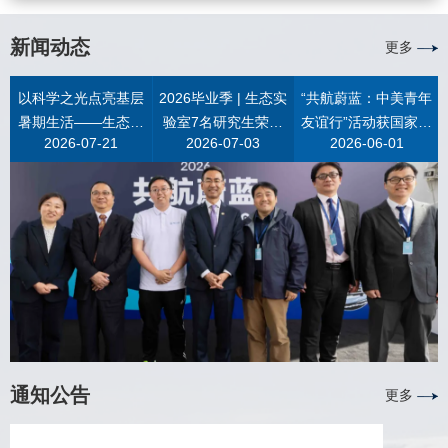
种分组。本研究的样本来自2021年、2024年我国在菲律宾海开
真光层 (0–200 m) 中型浮游动物群落结构对涡旋等物理过程的
的一个模糊地带。为重新梳理其多样性组成，我室大洋生态团
种分组。本研究的样本来自2021年、2024年我国在菲律宾海开
展的两次深海科考，由“蛟龙号”载人潜水器和“海马号”遥控潜水
响应机制，为深入理解物理-生物过程耦合调控生物泵提供了观
队基于全球尺度采集的分子条形码数据，对深海拟蛾螺是否存
展的两次深海科考，由“蛟龙号”载人潜水器和“海马号”遥控潜水
新闻动态
更多
器采集。经形态学与分子系统学综合鉴定，确立3个新种，分别
测证据。0–3000 m 的研究发现，不同强度与类型的物理过程
在地理隔离导致的物种分化进行了检验。该项研究成果发表于
器采集。经形态学与分子系统学综合鉴定，确立3个新种，分别
命名为：春生莱伯虾（Lebbeus chunshengi Xu, Kou & Komai,
对浮游动物群落的影响存在深度差异（图1）。极端正向印度洋
英国皇家学会Biology Letters。研究收集了覆盖全球三大洋28
命名为：春生莱伯虾（Lebbeus chunshengi Xu, Kou & Komai,
以科学之光点亮基层
2026毕业季 | 生态实
“共航蔚蓝：中美青年
2026）、立哲莱伯虾（Lebbeus lizhei Xu, Kou & Komai,
偶极子 (pIOD) 事件和较弱的涡旋仅能影响表层 (0–100 m) 浮
个热液、3个冷泉和6个非化能合成生境的180个个体的COI基
2026）、立哲莱伯虾（Lebbeus lizhei Xu, Kou & Komai,
暑期生活——生态实
验室7名研究生荣获
友谊行”活动获国家主
2026）和新正莱伯虾（Lebbeus xinzhengi Xu, Kou & Komai,
游动物群落，但对中深层群落结构无影响，其主要机制是上升
因，结合形态特征、条形码、系统发育和单倍型网络分析发
2026）和新正莱伯虾（Lebbeus xinzhengi Xu, Kou & Komai,
2026-07-21
2026-07-03
2026-06-01
验室“蔚蓝生态科普
多项荣誉称号
席习近平复信，我室
2026），以致敬我国在深海生态学、底栖生态学与甲壳动物学
流效应促进真光层初级生产，从而提高浮游动物生物量；而在
现，原来基于地理隔离和少量条形码数据而拟定的种间间隔，
2026），以致敬我国在深海生态学、底栖生态学与甲壳动物学
团”赴社区开展暑期实
全力保障航次顺利实
研究领域的三位杰出学者。莱伯虾（属）是真虾（下目）中种
冷涡持续影响时间超过 2 个月的站位，中上层 (0–1000 m) 浮
随着采样量和采样位点的增加逐步缩小并模糊。表明原有的地
研究领域的三位杰出学者。莱伯虾（属）是真虾（下目）中种
践活动
施
类最丰富、分布最广的类群之一。全球已知84种，大部分种类
游动物群落结构均发生显著改变，主要表现为涡旋内部的中型
理隔离假设和少量数据得到的条形码阈值并不稳健。综合所有
类最丰富、分布最广的类群之一。全球已知84种，大部分种类
栖息于200米以深的深海环境，常与海绵、珊瑚、海葵、海百合
浮游动物总丰度和生物量显著升高，且 500–1000 m 群落结构
证据后，研究人员认为应避免过度划分，决定采用更为保守和
栖息于200米以深的深海环境，常与海绵、珊瑚、海葵、海百合
等类群共生，个别种类适应热液、冷泉等特殊生境。上世纪40
和优势种组成呈现出与上层水体相似的结构 (即“上层化”现象)，
稳健的种间划线结果，将原来认为的9个物种重新划分为6个，
等类群共生，个别种类适应热液、冷泉等特殊生境。上世纪40
年代以来，莱伯虾新物种不断被发现，其分类鉴定工作一直优
但较强涡旋对 1000 m 以深浮游动物群落的影响依然不明显。
卵囊形态特征可以作为物种划分的一个证据。在采样较充分的4
年代以来，莱伯虾新物种不断被发现，其分类鉴定工作一直优
先依据步足上肢的数量开展分组讨论。本研究发现，基于额角
中层浮游动物生物量的增加可能促进海洋中层碳输出和碳封
个物种中，Phymorhynchus ovatus type 1和type 2两个物种表
先依据步足上肢的数量开展分组讨论。本研究发现，基于额角
和头胸甲特征的形态分组相比依据各个步足上肢的有无更能反
存，为孟加拉湾中层迁移碳通量研究提供了数据支撑。图1 0–
现为泛大西洋分布；P. starmeri与P. moskalevi表现出远超预期
和头胸甲特征的形态分组相比依据各个步足上肢的有无更能反
映不同物种间的系统演化关系。据此，研究团队对全球87种莱
3000 m水柱中型浮游动物群落对印度洋偶极子（IOD）事件和
的跨洋和跨生境分布。Phymorhynchus starmeri表现为印度洋-
映不同物种间的系统演化关系。据此，研究团队对全球87种莱
伯虾（包含3新种）进行重新分类，提出“短额角”组、“长额
冷涡的响应概念图。(a) 无IOD事件的正常年份的无涡旋区域，
西太平洋分布，常见于热液和冷泉生境；P. moskalevi则为全球
伯虾（包含3新种）进行重新分类，提出“短额角”组、“长额
通知公告
更多
角”组、“大眼眶上齿”组和“头胸甲高脊”组4个新的属内物种分
(b) 受正向印度洋偶极子（pIOD）事件影响的赤道东印度洋
分布，且在热液、冷泉和非化能合成生境都有发现。结果还表
角”组、“大眼眶上齿”组和“头胸甲高脊”组4个新的属内物种分
组。这些新建立的物种组无疑将使今后莱伯虾的形态鉴定工作
（Eastern EIO）区域，(c) 受较短周期且较弱冷涡影响的区
明两个跨洋物种整体遗传多态性高，存在多个谱系，且在部分
组。这些新建立的物种组无疑将使今后莱伯虾的形态鉴定工作