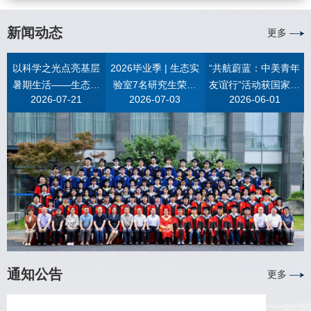
种分组。本研究的样本来自2021年、2024年我国在菲律宾海开
真光层 (0–200 m) 中型浮游动物群落结构对涡旋等物理过程的
的一个模糊地带。为重新梳理其多样性组成，我室大洋生态团
展的两次深海科考，由“蛟龙号”载人潜水器和“海马号”遥控潜水
响应机制，为深入理解物理-生物过程耦合调控生物泵提供了观
队基于全球尺度采集的分子条形码数据，对深海拟蛾螺是否存
新闻动态
更多
器采集。经形态学与分子系统学综合鉴定，确立3个新种，分别
测证据。0–3000 m 的研究发现，不同强度与类型的物理过程
在地理隔离导致的物种分化进行了检验。该项研究成果发表于
命名为：春生莱伯虾（Lebbeus chunshengi Xu, Kou & Komai,
对浮游动物群落的影响存在深度差异（图1）。极端正向印度洋
英国皇家学会Biology Letters。研究收集了覆盖全球三大洋28
以科学之光点亮基层
2026毕业季 | 生态实
“共航蔚蓝：中美青年
2026）、立哲莱伯虾（Lebbeus lizhei Xu, Kou & Komai,
偶极子 (pIOD) 事件和较弱的涡旋仅能影响表层 (0–100 m) 浮
个热液、3个冷泉和6个非化能合成生境的180个个体的COI基
暑期生活——生态实
验室7名研究生荣获
友谊行”活动获国家主
2026）和新正莱伯虾（Lebbeus xinzhengi Xu, Kou & Komai,
游动物群落，但对中深层群落结构无影响，其主要机制是上升
因，结合形态特征、条形码、系统发育和单倍型网络分析发
2026-07-21
2026-07-03
2026-06-01
验室“蔚蓝生态科普
多项荣誉称号
席习近平复信，我室
2026），以致敬我国在深海生态学、底栖生态学与甲壳动物学
流效应促进真光层初级生产，从而提高浮游动物生物量；而在
现，原来基于地理隔离和少量条形码数据而拟定的种间间隔，
团”赴社区开展暑期实
全力保障航次顺利实
研究领域的三位杰出学者。莱伯虾（属）是真虾（下目）中种
冷涡持续影响时间超过 2 个月的站位，中上层 (0–1000 m) 浮
随着采样量和采样位点的增加逐步缩小并模糊。表明原有的地
践活动
施
类最丰富、分布最广的类群之一。全球已知84种，大部分种类
游动物群落结构均发生显著改变，主要表现为涡旋内部的中型
理隔离假设和少量数据得到的条形码阈值并不稳健。综合所有
栖息于200米以深的深海环境，常与海绵、珊瑚、海葵、海百合
浮游动物总丰度和生物量显著升高，且 500–1000 m 群落结构
证据后，研究人员认为应避免过度划分，决定采用更为保守和
等类群共生，个别种类适应热液、冷泉等特殊生境。上世纪40
和优势种组成呈现出与上层水体相似的结构 (即“上层化”现象)，
稳健的种间划线结果，将原来认为的9个物种重新划分为6个，
年代以来，莱伯虾新物种不断被发现，其分类鉴定工作一直优
但较强涡旋对 1000 m 以深浮游动物群落的影响依然不明显。
卵囊形态特征可以作为物种划分的一个证据。在采样较充分的4
先依据步足上肢的数量开展分组讨论。本研究发现，基于额角
中层浮游动物生物量的增加可能促进海洋中层碳输出和碳封
个物种中，Phymorhynchus ovatus type 1和type 2两个物种表
和头胸甲特征的形态分组相比依据各个步足上肢的有无更能反
存，为孟加拉湾中层迁移碳通量研究提供了数据支撑。图1 0–
现为泛大西洋分布；P. starmeri与P. moskalevi表现出远超预期
映不同物种间的系统演化关系。据此，研究团队对全球87种莱
3000 m水柱中型浮游动物群落对印度洋偶极子（IOD）事件和
的跨洋和跨生境分布。Phymorhynchus starmeri表现为印度洋-
伯虾（包含3新种）进行重新分类，提出“短额角”组、“长额
冷涡的响应概念图。(a) 无IOD事件的正常年份的无涡旋区域，
西太平洋分布，常见于热液和冷泉生境；P. moskalevi则为全球
通知公告
更多
角”组、“大眼眶上齿”组和“头胸甲高脊”组4个新的属内物种分
(b) 受正向印度洋偶极子（pIOD）事件影响的赤道东印度洋
分布，且在热液、冷泉和非化能合成生境都有发现。结果还表
组。这些新建立的物种组无疑将使今后莱伯虾的形态鉴定工作
（Eastern EIO）区域，(c) 受较短周期且较弱冷涡影响的区
明两个跨洋物种整体遗传多态性高，存在多个谱系，且在部分