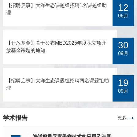
更加准确高效。研究同时指出，传统DNA条形码物种界定的参
域，(d) 受较长周期且较强冷涡影响的区域。Cold-core Eddies:
半封闭海区（如南海和马努斯海盆）表现出特有谱系。这些结
12
【招聘启事】大洋生态课题组招聘1名课题组助
考阈值并不适用于深海十足目甲壳类，需将分子、形态、生态
冷涡，MLD: 混合层深度，ILD: 等温层深度。0–200 m 的研究
果表明这一类群可能是泛生境种而非化能合成生态系统的特有
理
和地理分布等数据结合起来进行综合判定。此外，基于基因组
发现，浮游动物群落结构对不同强度涡旋与河流输入表现出响
种，其表层扩散方式和食腐特性有助于其跨生境和跨洋扩散。
06月
数据的系统发育分析支持莱伯虾属为单系群，并确认其与弯虾
应差异（图2）。受较强冷涡影响持续时间超过 2 个月的站位，
研究人员进一步认为部分热液生物的所谓特有性，以及基于有
属（Spirontocaris）为姐妹群关系。本次发现为西太平洋深海
强烈的上升流补充了表层营养盐、使初级生产力提高，进而提
限采样得到的深海物种狭域分布的认识都有待进一步检验。图
生态系统中海绵共生甲壳类的多样性研究提
升了浮游动物生物量；而受较弱冷涡影响站位的浮游动物群落
1. (A) 本研究中使用的所有Phymorhynchus样本产地；(B) 6个
30
【开放基金】关于公布MED2025年度拟立项开
丰度和生物量相对较低、但深水物种的比例显著升高，表明短
主要谱系的代表性壳体、卵囊及齿舌图像图2. 基于COI基因重
放基金课题的通知
期的较弱涡旋影响可能无法显著提升次级生产力、但上升流结
建的Phymorhynchus单倍型网络。缩写: MCSC, Mid-Cayman
09月
构可通过输运作用改变水柱中浮游动物物种的空间分布。研究
Spreading Centre; nMAR, north Mid-Atlantic Ridge; sMAR,
同时发现缅
sout
19
【招聘启事】大洋生态课题组招聘两名课题组助
理
09月
学术报告
更多
海洋痕量元素采样技术的应用及进展