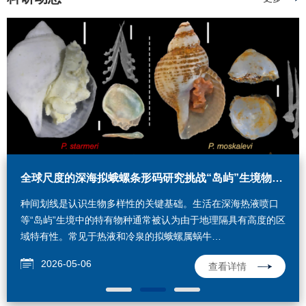
大洋生态团队在菲律宾海发现莱伯虾属新物种并建立新的物种分组
近海生态团队揭示孟加拉湾浮游动物群落对多种物理过程的响应特征
全球尺度的深海拟蛾螺条形码研究挑战“岛屿”生境物种存在地理隔离的传统假设
近日，MED大洋生态团队在《Invertebrate Systematics》发表
近日，MED近海生态团队分别在《Progress in
种间划线是认识生物多样性的关键基础。生活在深海热液喷口
了题为"Integrative taxonomic study reveals three new
Oceanography》（PO）和《Journal of Oceanology and
等“岛屿”生境中的特有物种通常被认为由于地理隔具有高度的区
species of Lebbeus White, 1847 (Decapoda: Caridea:
Limnology》（JOL）上发文，揭示了孟加拉湾浮游动物群落对
域特有性。常见于热液和冷泉的拟蛾螺属蜗牛
Thoridae) from deep water in the Philippine Sea and
多种物理过程的响应特征。PO论文杜萍研究员与马晓副研究员
（Phymorhynchus）即是这样一个典型例子。在形态特征接
2026-04-17
2026-05-25
2026-05-06
查看详情
查看详情
查看详情
查看详情
查看详情
provides insights into the phylogeny of this genus"的研究论
为共同第一作者，寿鹿正高级工程师为通讯作者；JOL论文硕
近、分子数据空间覆盖不足的情况下，前人研究主要依据地理
文。研究团队在菲律宾海深海区域发现并正式描述了3个海绵共
士研究生张棽然为第一作者，曾江宁研究员与杜萍研究员为通
隔离假说将该属在大西洋、印度洋和太平洋不同海区的记录划
生莱伯虾新物种，同时建立了更符合系统演化关系的4个新的物
讯作者。两项研究分别揭示了孟加拉湾全水深 (0–3000 m) 和
分为多个地域特有物种，形成了化能合成生态系统生物多样性