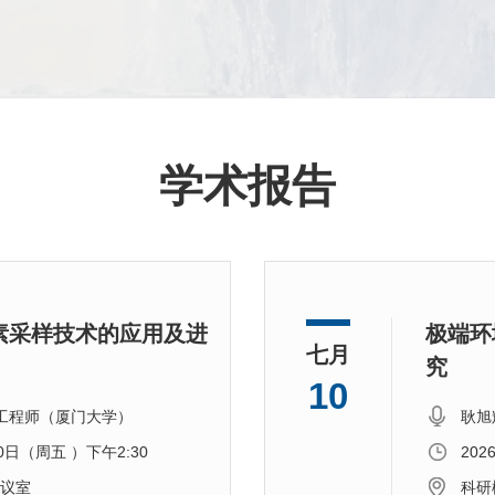
系群
个
性
系
生
都有
类
涡
Ph
深
体、
能
Ph
学术报告
作
Cay
现
Rid
素采样技术的应用及进
极端环
七月
究
10
工程师（厦门大学）
耿旭
10日（周五 ）下午2:30
202
会议室
科研