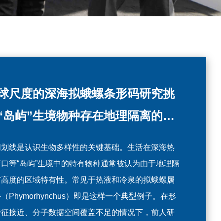
洋生态团队在菲律宾海发现莱伯虾
海生态团队揭示孟加拉湾浮游动物
球尺度的深海拟蛾螺条形码研究挑
新物种并建立新的物种分组
落对多种物理过程的响应特征
“岛屿”生境物种存在地理隔离的传
假设
，MED大洋生态团队在《Invertebrate
，MED近海生态团队分别在《Progress in
间划线是认识生物多样性的关键基础。生活在深海热
tematics》发表了题为"Integrative taxonomic study
anography》（PO）和《Journal of Oceanology
喷口等“岛屿”生境中的特有物种通常被认为由于地理隔
als three new species of Lebbeus White, 1847
d Limnology》（JOL）上发文，揭示了孟加拉湾浮游
有高度的区域特有性。常见于热液和冷泉的拟蛾螺属
apoda: Caridea: Thoridae) from deep water in the
物群落对多种物理过程的响应特征。PO论文杜萍研究
（Phymorhynchus）即是这样一个典型例子。在形
ippine Sea and provides insights into the phylogeny
与马晓副研究员为共同第一作者，寿鹿正高级工程师
特征接近、分子数据空间覆盖不足的情况下，前人研