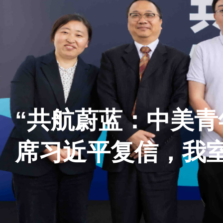
“共航蔚蓝：中美青
席习近平复信，我