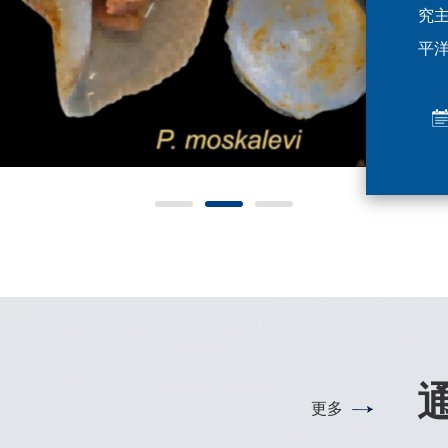
of
为
究
域
曾
平
立
揭示
化
样本
中
梳
海科
为
集
集
据。
导
别命
对
皇家
& K
印度
个热
Ko
(0
C
xin
其
络
海
高浮
定
出
的站
并
更多
分
著
形
于
生物
避