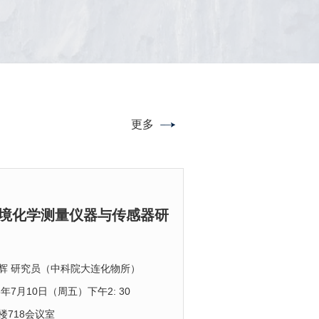
，并确认其与弯虾属（Spirontocaris）为姐妹群关
月的站位，强烈的上升流补充了表层营养盐、使初级
，以及基于有限采样得到的深海物种狭域分布的认识
。本次发现为西太平洋深海生态系统中海绵共生甲壳
产力提高，进而提升了浮游动物生物量；而受较弱冷
待进一步检验。图1. (A) 本研究中使用的所有
的多样性研究提
影响站位的浮游动物群落丰度和生物量相对较低、但
ymorhynchus样本产地；(B) 6个主要谱系的代表性壳
水物种的比例显著升高，表明短期的较弱涡旋影响可
卵囊及齿舌图像图2. 基于COI基因重建的
无法显著提升次级生产力、但上升流结构可通过输运
ymorhynchus单倍型网络。缩写: MCSC, Mid-
更多
用改变水柱中浮游动物物种的空间分布。研究同时发
man Spreading Centre; nMAR, north Mid-Atlantic
缅
ge; sMAR, sout
境化学测量仪器与传感器研
辉 研究员（中科院大连化物所）
6年7月10日（周五）下午2: 30
楼718会议室