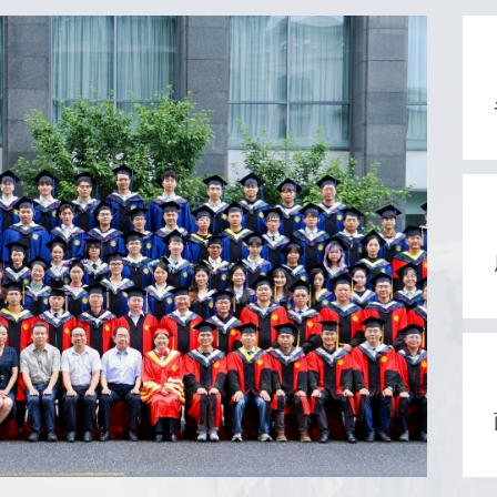
合
成呈
果
上
强涡
征
鉴
显
种中，
本
出
表现
据
据支
远超
关
偶极
st
进行
件的
泉生
齿”
（p
非
立
域，
体
确
周期
（
考
ML
明
态
发
有
外
现出
洋