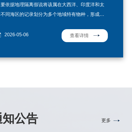
 this genus"的研究论文。研究团队在菲律宾海深海区
通讯作者；JOL论文硕士研究生张棽然为第一作者，
主要依据地理隔离假说将该属在大西洋、印度洋和太
发现并正式描述了3个海绵共生莱伯虾新物种，同时建
江宁研究员与杜萍研究员为通讯作者。两项研究分别
洋不同海区的记录划分为多个地域特有物种，形成了
了更符合系统演化关系的4个新的物种分组。本研究的
了孟加拉湾全水深 (0–3000 m) 和真光层 (0–200 m)
能合成生态系统生物多样性的一个模糊地带。为重新
来自2021年、2024年我国在菲律宾海开展的两次深
型浮游动物群落结构对涡旋等物理过程的响应机制，
理其多样性组成，我室大洋生态团队基于全球尺度采
2026-04-17
2026-05-25
2026-05-06
查看详情
查看详情
查看详情
查看详情
查看详情
考，由“蛟龙号”载人潜水器和“海马号”遥控潜水器采
深入理解物理-生物过程耦合调控生物泵提供了观测证
的分子条形码数据，对深海拟蛾螺是否存在地理隔离
。经形态学与分子系统学综合鉴定，确立3个新种，分
0–3000 m 的研究发现，不同强度与类型的物理过程
致的物种分化进行了检验。该项研究成果发表于英国
名为：春生莱伯虾（Lebbeus chunshengi Xu, Kou
浮游动物群落的影响存在深度差异（图1）。极端正向
学会Biology Letters。研究收集了覆盖全球三大洋28
omai, 2026）、立哲莱伯虾（Lebbeus lizhei Xu,
洋偶极子 (pIOD) 事件和较弱的涡旋仅能影响表层
液、3个冷泉和6个非化能合成生境的180个个体的
u & Komai, 2026）和新正莱伯虾（Lebbeus
–100 m) 浮游动物群落，但对中深层群落结构无影响，
OI基因，结合形态特征、条形码、系统发育和单倍型网
zhengi Xu, Kou & Komai, 2026），以致敬我国在深
主要机制是上升流效应促进真光层初级生产，从而提
分析发现，原来基于地理隔离和少量条形码数据而拟
生态学、底栖生态学与甲壳动物学研究领域的三位杰
游动物生物量；而在冷涡持续影响时间超过 2 个月
的种间间隔，随着采样量和采样位点的增加逐步缩小
学者。莱伯虾（属）是真虾（下目）中种类最丰富、
位，中上层 (0–1000 m) 浮游动物群落结构均发生显
模糊。表明原有的地理隔离假设和少量数据得到的条
通知公告
更多
布最广的类群之一。全球已知84种，大部分种类栖息
改变，主要表现为涡旋内部的中型浮游动物总丰度和
码阈值并不稳健。综合所有证据后，研究人员认为应
200米以深的深海环境，常与海绵、珊瑚、海葵、海百
量显著升高，且 500–1000 m 群落结构和优势种组
免过度划分，决定采用更为保守和稳健的种间划线结