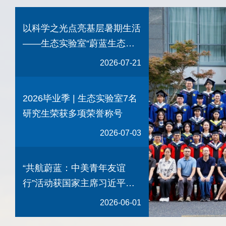
以科学之光点亮基层暑期生活
——生态实验室“蔚蓝生态科
普团”赴社区开展暑期实践活
2026-07-21
动
2026毕业季 | 生态实验室7名
研究生荣获多项荣誉称号
2026-07-03
“共航蔚蓝：中美青年友谊
行”活动获国家主席习近平复
信，我室全力保障航次顺利实
2026-06-01
施