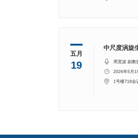
中尺度涡旋
五月
周宽波 副教
19
2026年5月
1号楼718会