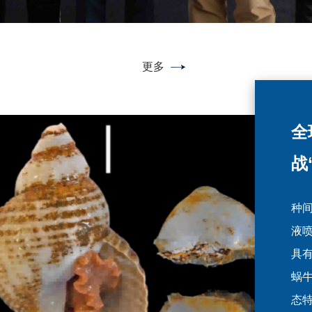
更多
大
近
全
属
群
战
统
近日
近日
种
Sys
Oce
液
reve
an
具
(Dec
动
蜗牛
Phil
员
态