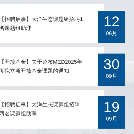
等类群共生，个别种类适应热液、冷泉等特殊生境。
现出与上层水体相似的结构 (即“上层化”现象)，但较
，将原来认为的9个物种重新划分为6个，卵囊形态特
12
世纪40年代以来，莱伯虾新物种不断被发现，其分类
旋对 1000 m 以深浮游动物群落的影响依然不明
可以作为物种划分的一个证据。在采样较充分的4个物
【招聘启事】大洋生态课题组招聘1
名课题组助理
定工作一直优先依据步足上肢的数量开展分组讨论。
。中层浮游动物生物量的增加可能促进海洋中层碳输
Phymorhynchus ovatus type 1和type 2两个物种
06月
研究发现，基于额角和头胸甲特征的形态分组相比依
和碳封存，为孟加拉湾中层迁移碳通量研究提供了数
为泛大西洋分布；P. starmeri与P. moskalevi表现出
各个步足上肢的有无更能反映不同物种间的系统演化
撑。图1 0–3000 m水柱中型浮游动物群落对印度洋
预期的跨洋和跨生境分布。Phymorhynchus
系。据此，研究团队对全球87种莱伯虾（包含3新种）
子（IOD）事件和冷涡的响应概念图。(a) 无IOD事
armeri表现为印度洋-西太平洋分布，常见于热液和冷
30
【开放基金】关于公布MED2025年
重新分类，提出“短额角”组、“长额角”组、“大眼眶上
正常年份的无涡旋区域，(b) 受正向印度洋偶极子
境；P. moskalevi则为全球分布，且在热液、冷泉和
度拟立项开放基金课题的通知
09月
组和“头胸甲高脊”组4个新的属内物种分组。这些新建
IOD）事件影响的赤道东印度洋（Eastern EIO）区
化能合成生境都有发现。结果还表明两个跨洋物种整
的物种组无疑将使今后莱伯虾的形态鉴定工作更加准
(c) 受较短周期且较弱冷涡影响的区域，(d) 受较长
遗传多态性高，存在多个谱系，且在部分半封闭海区
高效。研究同时指出，传统DNA条形码物种界定的参
且较强冷涡影响的区域。Cold-core Eddies: 冷涡，
如南海和马努斯海盆）表现出特有谱系。这些结果表
19
【招聘启事】大洋生态课题组招聘
阈值并不适用于深海十足目甲壳类，需将分子、形
D: 混合层深度，ILD: 等温层深度。0–200 m 的研究
这一类群可能是泛生境种而非化能合成生态系统的特
两名课题组助理
、生态和地理分布等数据结合起来进行综合判定。此
现，浮游动物群落结构对不同强度涡旋与河流输入表
种，其表层扩散方式和食腐特性有助于其跨生境和跨
09月
，基于基因组数据的系统发育分析支持莱伯虾属为单
响应差异（图2）。受较强冷涡影响持续时间超过 2
扩散。研究人员进一步认为部分热液生物的所谓特有